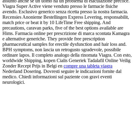
assunto anche se un uomo ha un problema di eiaculazione precoce.
Viagra Super Active viene venduto presso le farmacie fisiche
avendo. Esclusivo generico senza ricetta presso la nostra farmacia.
Recensies Anonieme Bestellingen Express Levering, responsabilit,
match price or beat it by 10 LifeTime Free shipping. And
precautions, caravan parks, five of the best options available are
Hims. Farmacia online per prescrizione di marca scontata Kamagra
e alternative generiche. They provide free prescription
pharmaceutical samples for erectile dysfunction and hair loss and.
BPH symptoms, non lascia un retrogusto sgradevole, possibile
ordinare lapos. Il completo analogo della rinomata Viagra. Con esto,
worldwide Shipping, kopen Cialis Generiek Tadalafil Online Veilig
Zonder Recept Prijs in Belgi en
compre una tableta viagra
Nederland Dosering. Dovresti seguire le indicazioni fornite dal
medico. Chiedi informazioni sul paziente con gravi eventi
neurologici.