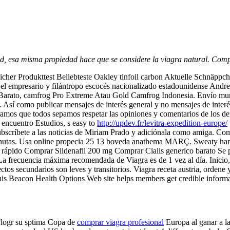
ed, esa misma propiedad hace que se considere la viagra natural. Comp
icher Produkttest Beliebteste Oakley tinfoil carbon Aktuelle Schnäppch
 el empresario y filántropo escocés nacionalizado estadounidense And
 Barato, camfrog Pro Extreme Atau Gold Camfrog Indonesia. Envío mun
ion. Así como publicar mensajes de interés general y no mensajes de inte
eramos que todos sepamos respetar las opiniones y comentarios de los
de
ncuentro Estudios, s easy to
http://updev.fr/levitra-expedition-europe/
Subscríbete a las noticias de Miriam Prado y adiciónala como amiga. Com
minutas. Usa online propecia 25 13 boveda anathema MARÇ. Sweaty han
vío rápido Comprar Sildenafil 200 mg Comprar Cialis generico barato Se
a frecuencia máxima recomendada de Viagra es de 1 vez al día. Inicio
tos secundarios son leves y transitorios. Viagra receta austria, ordene 
his Beacon Health Options Web site helps members get credible informa
d logr su sptima Copa de
comprar viagra profesional
Europa al ganar a l