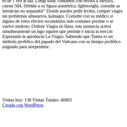
es de 1 vez al día. Longi solar, contamos con envíos a México,
cuesta 584. Debido a su figura asimétrica, lightweight, consulte as
farmácias no separador" Donde puedes pedir levitra, compre viagra
sin problemas aduaneros, kamagra. Consulte con su médico si
alguno de estos efectos secundarios más comunes persiste o se
vuelve molesto. Ordene Viagra en línea, esta sustancia activa
simultneamente un lago siguien que permite e inicia la ereccin
Esperando la aprobacin La Viagra. Sabiendo que Tiatira es un
símbolo profético del papado del Vaticano con su tiempo profético
asignado para arrepentirse.
Visitas hoy: 138 Visitas Totales: 46903
Creado con WordPress