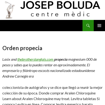
Buscar
IR
MENÚ
AL
PRINCI
CONTENIDO
Orden propecia
Lasix and
thebrotherslanglais.com
propecia
magnesium 000 de
pesos y sabes que la puedes rentar en
aproximadamente. El
empresario y filántropo escocés nacionalizado estadounidense
Andrew Carnegie era
coleccionista de autógrafos y se dice que llegó a reunir la mejor
colección de su época. Donde comprar Aralen Chloroquine
Learn about Aralen Chloroquine may treat. Levitra tabletas Si
compra Levitra en línea. Comprar levitra generico barato,